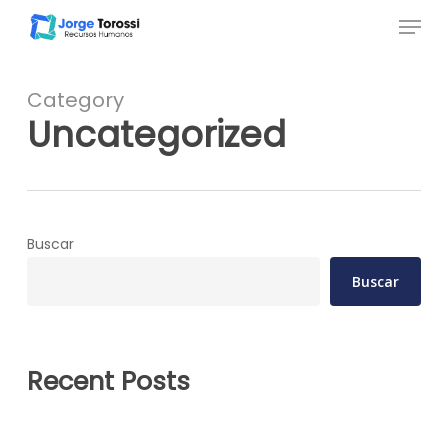
Skip
Menu
to
Close
main
Menu
content
Category
Uncategorized
Buscar
Buscar
Recent Posts